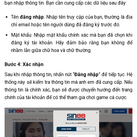
bạn nhập thông tin. Bạn cần cung cấp các dữ liệu sau đây:
Tên
đăng nhập
: Nhập tên truy cập của bạn, thường là địa
chỉ email hoặc tên người dùng đã đăng ký trước đó.
Mật khẩu: Nhập mật khẩu chính xác mà bạn đã chọn khi
đăng ký tài khoản. Hãy đảm bảo rằng bạn không để
nhầm lẫn giữa chữ hoa và chữ thường.
Bước 4: Xác nhận
Sau khi nhập thông tin, nhấn nút “
Đăng nhập
” để tiếp tục. Hệ
thống này sẽ kiểm tra thông tin mà anh em đã cung cấp. Nếu
thông tin là chính xác, bạn sẽ được chuyển hướng đến trang
chính của tài khoản để có thể tham gia chơi game cá cược.