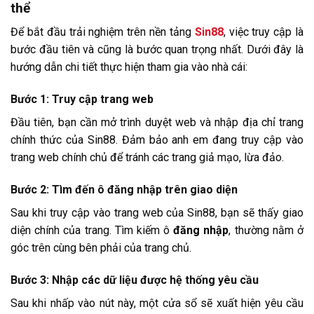
thể
Để bắt đầu trải nghiệm trên nền tảng
Sin88
, việc truy cập là
bước đầu tiên và cũng là bước quan trọng nhất. Dưới đây là
hướng dẫn chi tiết thực hiện tham gia vào nhà cái:
Bước 1: Truy cập trang web
Đầu tiên, bạn cần mở trình duyệt web và nhập địa chỉ trang
chính thức của Sin88. Đảm bảo anh em đang truy cập vào
trang web chính chủ để tránh các trang giả mạo, lừa đảo.
Bước 2: Tìm đến ô đăng nhập trên giao diện
Sau khi truy cập vào trang web của Sin88, bạn sẽ thấy giao
diện chính của trang. Tìm kiếm ô
đăng nhập
, thường nằm ở
góc trên cùng bên phải của trang chủ.
Bước 3: Nhập các dữ liệu được hệ thống yêu cầu
Sau khi nhấp vào nút này, một cửa sổ sẽ xuất hiện yêu cầu