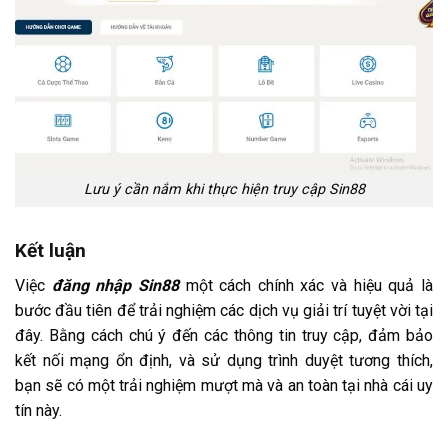
Lưu ý cần nắm khi thực hiện truy cập Sin88
Kết luận
Việc
đăng nhập
Sin88
một cách chính xác và hiệu quả là
bước đầu tiên để trải nghiệm các dịch vụ giải trí tuyệt vời tại
đây. Bằng cách chú ý đến các thông tin truy cập, đảm bảo
kết nối mạng ổn định, và sử dụng trình duyệt tương thích,
bạn sẽ có một trải nghiệm mượt mà và an toàn tại nhà cái uy
tín này.