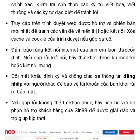
chính xác. Kiểm tra cẩn thận các ký tự viết hoa, viết
thường và các ký tự đặc biệt để tránh lỗi.
Truy cập trên trình duyệt web được hỗ trợ và phiên bản
mới nhất để tránh các vấn đề về hiển thị hoặc kết nối. Xóa
cache và cookie của trình duyệt nếu gặp sự cố.
Đảm bảo rằng kết nối internet của anh em luôn đượcổn
định. Nếu gặp lỗi kết nối, hãy thử khởi động lại modem
hoặc kết nối mạng.
Đổi mật khẩu định kỳ và không chia sẻ thông tin
đăng
nhập
với người khác để bảo vệ tài khoản của bạn khỏi rủi
ro bảo mật.
Nếu gặp lỗi không thể tự khắc phục, hãy liên hệ với bộ
phận hỗ trợ khách hàng của Sin88 để được giải đáp và
trợ giúp kịp thời.