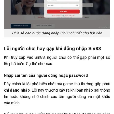
Chia sẻ các bước đăng nhập Sin88 chi tiết cho hội viên
Lỗi người chơi hay gặp khi đăng nhập Sin88
Khi truy cập vào Sin88, người chơi có thể gặp phải một số
lỗi phổ biến. Cụ thể như sau:
Nhập sai tên của người dùng hoặc password
Đây chính là lỗi phổ biến nhất mà game thủ thường gặp phải
khi
đăng nhập
. Lỗi này thường xảy ra khi bạn nhập sai thông
tin hoặc không nhớ chính xác tên người dùng và mật khẩu
của mình.