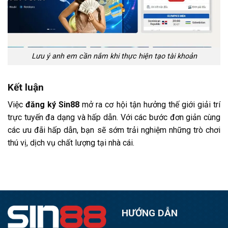
Lưu ý anh em cần nắm khi thực hiện tạo tài khoản
Kết luận
Việc
đăng ký Sin88
mở ra cơ hội tận hưởng thế giới giải trí
trực tuyến đa dạng và hấp dẫn. Với các bước đơn giản cùng
các ưu đãi hấp dẫn, bạn sẽ sớm trải nghiệm những trò chơi
thú vị, dịch vụ chất lượng tại nhà cái.
HƯỚNG DẪN