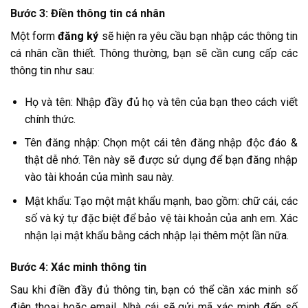
Bước 3: Điền thông tin cá nhân
Một form
đăng ký
sẽ hiện ra yêu cầu bạn nhập các thông tin
cá nhân cần thiết. Thông thường, bạn sẽ cần cung cấp các
thông tin như sau:
Họ và tên: Nhập đầy đủ họ và tên của bạn theo cách viết
chính thức.
Tên đăng nhập: Chọn một cái tên đăng nhập độc đáo &
thật dễ nhớ. Tên này sẽ được sử dụng để bạn đăng nhập
vào tài khoản của mình sau này.
Mật khẩu: Tạo một mật khẩu mạnh, bao gồm: chữ cái, các
số và ký tự đặc biệt để bảo vệ tài khoản của anh em. Xác
nhận lại mật khẩu bằng cách nhập lại thêm một lần nữa.
Bước 4: Xác minh thông tin
Sau khi điền đầy đủ thông tin, bạn có thể cần xác minh số
điện thoại hoặc email. Nhà cái sẽ gửi mã xác minh đến số