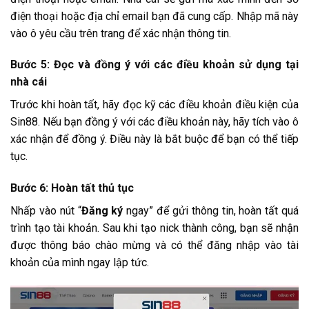
điện thoại hoặc địa chỉ email bạn đã cung cấp. Nhập mã này
vào ô yêu cầu trên trang để xác nhận thông tin.
Bước 5: Đọc và đồng ý với các điều khoản sử dụng tại
nhà cái
Trước khi hoàn tất, hãy đọc kỹ các điều khoản điều kiện của
Sin88. Nếu bạn đồng ý với các điều khoản này, hãy tích vào ô
xác nhận để đồng ý. Điều này là bắt buộc để bạn có thể tiếp
tục.
Bước 6: Hoàn tất thủ tục
Nhấp vào nút “
Đăng ký
ngay” để gửi thông tin, hoàn tất quá
trình tạo tài khoản. Sau khi tạo nick thành công, bạn sẽ nhận
được thông báo chào mừng và có thể đăng nhập vào tài
khoản của mình ngay lập tức.