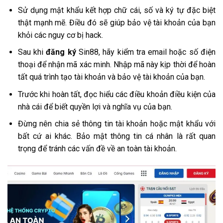
Sử dụng mật khẩu kết hợp chữ cái, số và ký tự đặc biệt
thật mạnh mẽ. Điều đó sẽ giúp bảo vệ tài khoản của bạn
khỏi các nguy cơ bị hack.
Sau khi
đăng ký
Sin88, hãy kiểm tra email hoặc số điện
thoại để nhận mã xác minh. Nhập mã này kịp thời để hoàn
tất quá trình tạo tài khoản và bảo vệ tài khoản của bạn.
Trước khi hoàn tất, đọc hiểu các điều khoản điều kiện của
nhà cái để biết quyền lợi và nghĩa vụ của bạn.
Đừng nên chia sẻ thông tin tài khoản hoặc mật khẩu với
bất cứ ai khác. Bảo mật thông tin cá nhân là rất quan
trọng để tránh các vấn đề về an toàn tài khoản.