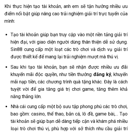
Khi thực hiện tạo tài khoản, anh em sẽ tận hưởng nhiều ưu
điểm nổi bật giúp nâng cao trải nghiệm giải trí trực tuyến của
mình:
Tạo tài khoản giúp bạn truy cập vào một nền tảng giải trí
hiện đại, với giao diện người dùng thân thiện dễ sử dụng.
Sin88 cung cấp một loạt các trò chơi và dịch vụ giải trí
được thiết kế để mang lại trải nghiệm mượt mà thú vị.
Sau khi tạo tài khoản, bạn sẽ nhận được nhiều ưu đãi
khuyến mãi độc quyền, như tiền thưởng
đăng ký
, khuyến
mãi nạp tiền, các chương trình quà tặng khác. Đây là cách
tuyệt vời để gia tăng giá trị chơi game, tăng thêm khả
năng thắng lớn.
Nhà cái cung cấp một bộ sưu tập phong phú các trò chơi,
bao gồm: casino, thể thao, bắn cá, lô đề, game bài,… Tạo
tài khoản sẽ giúp bạn dễ dàng tiếp cận và khám phá nhiều
loại trò chơi thú vị, phù hợp với sở thích nhu cầu giải trí