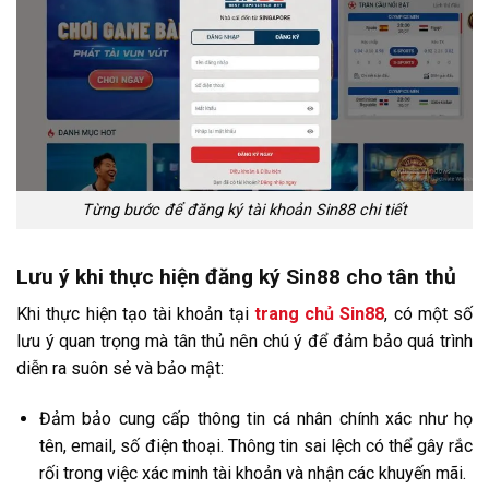
Từng bước để đăng ký tài khoản Sin88 chi tiết
Lưu ý khi thực hiện đăng ký Sin88 cho tân thủ
Khi thực hiện tạo tài khoản tại
trang chủ Sin88
, có một số
lưu ý quan trọng mà tân thủ nên chú ý để đảm bảo quá trình
diễn ra suôn sẻ và bảo mật:
Đảm bảo cung cấp thông tin cá nhân chính xác như họ
tên, email, số điện thoại. Thông tin sai lệch có thể gây rắc
rối trong việc xác minh tài khoản và nhận các khuyến mãi.