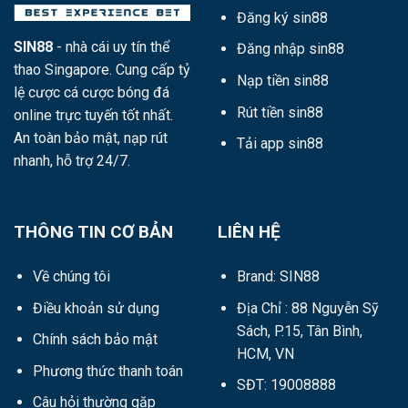
Đăng ký sin88
SIN88
- nhà cái uy tín thể
Đăng nhập sin88
thao Singapore. Cung cấp tỷ
Nạp tiền sin88
lệ cược cá cược bóng đá
Rút tiền sin88
online trực tuyến tốt nhất.
An toàn bảo mật, nạp rút
Tải app sin88
nhanh, hỗ trợ 24/7.
THÔNG TIN CƠ BẢN
LIÊN HỆ
Về chúng tôi
Brand: SIN88
Điều khoản sử dụng
Địa Chỉ : 88 Nguyễn Sỹ
Sách, P.15, Tân Bình,
Chính sách bảo mật
HCM, VN
Phương thức thanh toán
SĐT: 19008888
Câu hỏi thường gặp