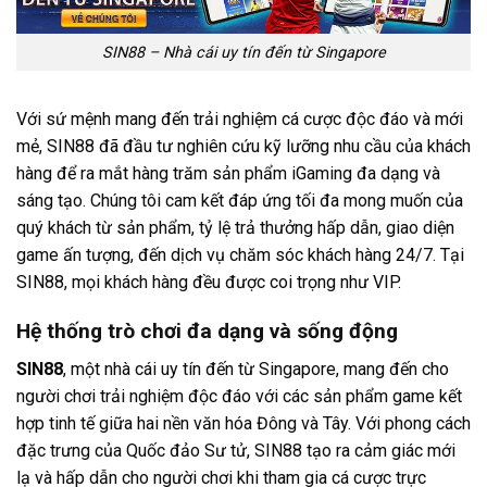
SIN88 – Nhà cái uy tín đến từ Singapore
Với sứ mệnh mang đến trải nghiệm cá cược độc đáo và mới
mẻ, SIN88 đã đầu tư nghiên cứu kỹ lưỡng nhu cầu của khách
hàng để ra mắt hàng trăm sản phẩm iGaming đa dạng và
sáng tạo. Chúng tôi cam kết đáp ứng tối đa mong muốn của
quý khách từ sản phẩm, tỷ lệ trả thưởng hấp dẫn, giao diện
game ấn tượng, đến dịch vụ chăm sóc khách hàng 24/7. Tại
SIN88, mọi khách hàng đều được coi trọng như VIP.
Hệ thống trò chơi đa dạng và sống động
SIN88
, một nhà cái uy tín đến từ Singapore, mang đến cho
người chơi trải nghiệm độc đáo với các sản phẩm game kết
hợp tinh tế giữa hai nền văn hóa Đông và Tây. Với phong cách
đặc trưng của Quốc đảo Sư tử, SIN88 tạo ra cảm giác mới
lạ và hấp dẫn cho người chơi khi tham gia cá cược trực