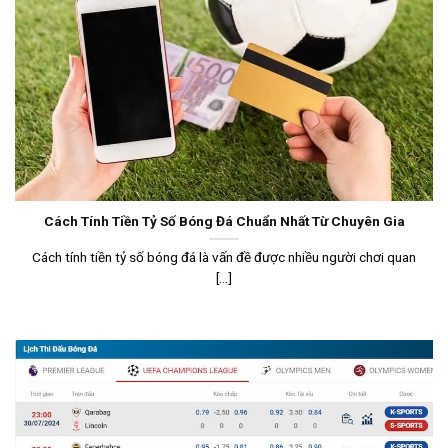
Cách Tính Tiền Tỷ Số Bóng Đá Chuẩn Nhất Từ Chuyên Gia
Cách tính tiền tỷ số bóng đá là vấn đề được nhiều người chơi quan
[...]